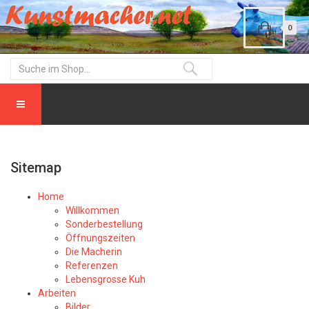
0
Sitemap
Home
Willkommen
Sonderbestellung
Öffnungszeiten
Die Macherin
Referenzen
Lebensgrosse Kuh
Arbeiten
Bilder