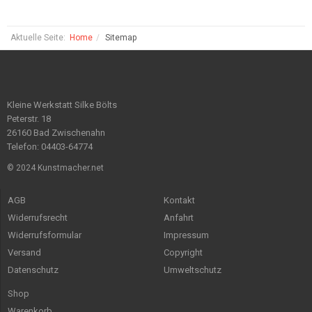
Aktuelle Seite:
Home
Sitemap
Kleine Werkstatt Silke Bölts
Peterstr. 18
26160 Bad Zwischenahn
Telefon: 04403-64774
© 2024 Kunstmacher.net
AGB
Kontakt
Widerrufsrecht
Anfahrt
Widerrufsformular
Impressum
Versand
Copyright
Datenschutz
Umweltschutz
Shop
Warenkorb