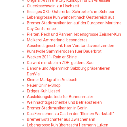
Original Art in the City Kuhkopf für Eis-Greissler
Gluecksschwein zur Hochzeit
Riesiges XXL- Osterei bei Schroeter´s im Schnoor
Lebensgrosse Kuh wandert nach Oesterreich aus
Bremer Stadtmusikanten auf der European Maritime
Day Conference
Pleiten, Pech und Pannen: lebensgrosse Zeisner-Kuh
Molkerei Ammerland: besonderes
Abschiedsgeschenk fuer Vorstandsvorsitzenden
Kunstvolle Sammlerdosen fuer Dauerbrot
Wacken 2011- Rain or Shine
Da wird mir übel im ZDF- goldene Sau
Danone und Alpenmilch Salzburg präsentieren
DanVia
Kleiner Markgraf in Ansbach
Neuer Online-Shop
Erdgas-Kuh Lieserl
Ausbildungsbetrieb für Bühnenmaler
Weihnachtsgeschenke und Betriebsferien
Bremer Stadtmusikanten in Berlin
Das Fernsehen zu Gast in der "Kleinen Werkstatt"
Bremer Botschafter aus Zwischenahn
Lebengrosse Kuh überrascht Hermann Luiken