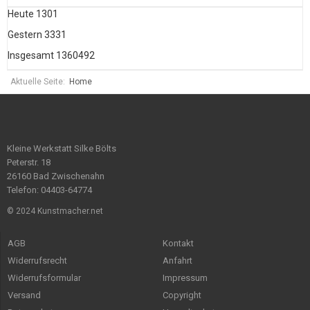
Heute
1301
Gestern
3331
Insgesamt
1360492
Aktuelle Seite:
Home
Kleine Werkstatt Silke Bölts
Peterstr. 18
26160 Bad Zwischenahn
Telefon: 04403-64774
© 2024 Kunstmacher.net
AGB
Kontakt
Widerrufsrecht
Anfahrt
Widerrufsformular
Impressum
Versand
Copyright