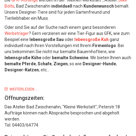
Die
GFK- Rohlinge
werden in der "Kleinen Werkstatt", Atelier
Silke
Bölts
, Bad Zwischenahn
individuell
nach
Kundenwunsch
bemalt.
Unsere Designer-Tiere sind für jeden Gartenfreund und
Tierliebhaber ein Muss.
Oder sind Sie auf der Suche nach einem ganz besonderen
Werbeträger
? Gern verzieren wir eine Tier-Figur aus GFK, wie zum
Beispiel eine
lebensgroße Sau
oder
lebensgroße Kuh
ganz
individuell nach Ihren Vorstellungen mit Ihrem
Firmenlogo
. Bei
uns bekommen Sie nicht nur bemalte Bauernhoftiere, wie
lebensgroße Kühe
oder
bemalte Schweine
. Wir bieten Ihnen auch
bemalte Pferde
,
Schafe
,
Ziegen
, so wie
Designer-Hunde
,
Designer-Katzen
, etc...
WEITERLESEN …
Öffnungszeiten:
Das Atelier Bad Zwischenahn, "Kleine Werkstatt", Peterstr.18
Aufträge können nach Absprache besprochen und abgeholt
werden.
Tel: 04403/64774