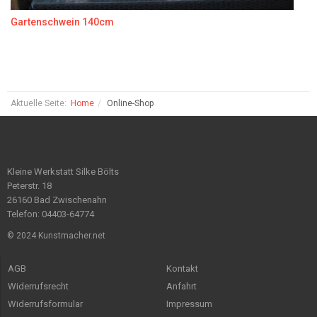
Gartenschwein 140cm
Aktuelle Seite:
Home
Online-Shop
Kleine Werkstatt Silke Bölts
Peterstr. 18
26160 Bad Zwischenahn
Telefon: 04403-64774
© 2024 Kunstmacher.net
AGB
Kontakt
Widerrufsrecht
Anfahrt
Widerrufsformular
Impressum