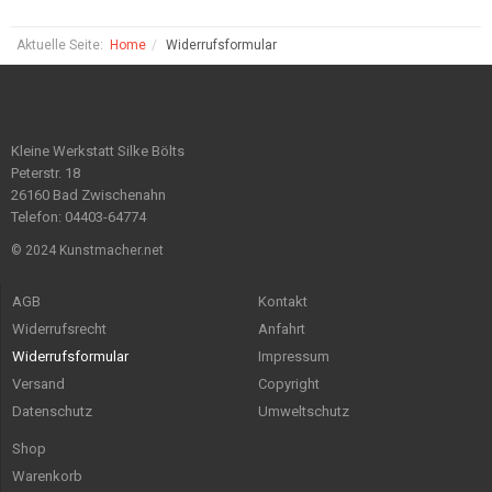
Aktuelle Seite:
Home
Widerrufsformular
Kleine Werkstatt Silke Bölts
Peterstr. 18
26160 Bad Zwischenahn
Telefon: 04403-64774
© 2024 Kunstmacher.net
AGB
Kontakt
Widerrufsrecht
Anfahrt
Widerrufsformular
Impressum
Versand
Copyright
Datenschutz
Umweltschutz
Shop
Warenkorb