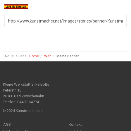
Aktuelle Seite:
Home
Web
Meine Banner
Kleine Werkstatt Silke Bölts
Peterstr. 18
26160 Bad Zwischenahn
Telefon: 04403-64774
© 2024 Kunstmacher.net
AGB
Kontakt