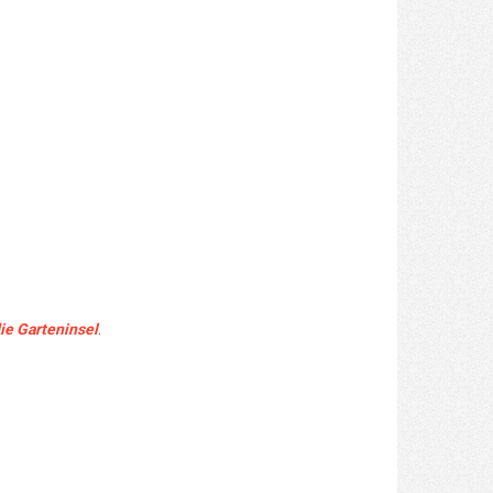
ie Garteninsel
.