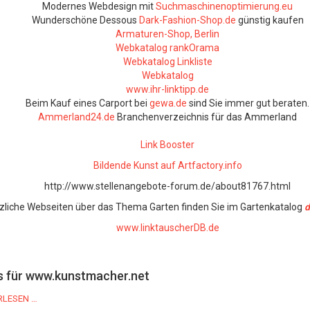
Modernes Webdesign mit
Suchmaschinenoptimierung.eu
Wunderschöne Dessous
Dark-Fashion-Shop.de
günstig kaufen
Armaturen-Shop, Berlin
Webkatalog rankOrama
Webkatalog Linkliste
Webkatalog
www.ihr-linktipp.de
Beim Kauf eines Carport bei
gewa.de
sind Sie immer gut beraten.
Ammerland24.de
Branchenverzeichnis für das Ammerland
Link Booster
Bildende Kunst auf Artfactory.info
http://www.stellenangebote-forum.de/about81767.html
tzliche Webseiten über das Thema Garten finden Sie im Gartenkatalog
d
www.linktauscherDB.de
 für www.kunstmacher.net
RLESEN …