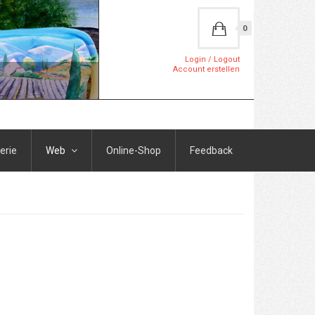
0
Login / Logout
Account erstellen
erie
Web
Online-Shop
Feedback