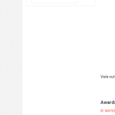
...
Viele nü
Awards
WEITE