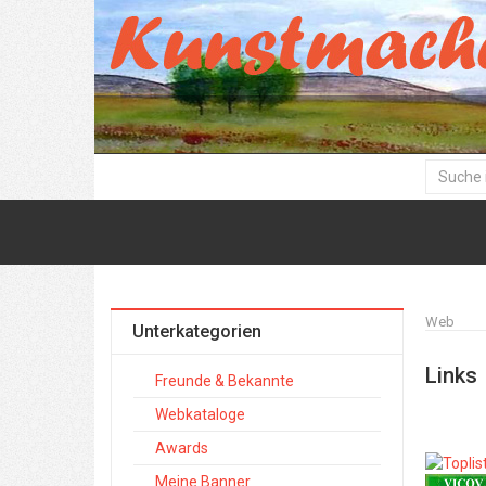
Web
Unterkategorien
Links
Freunde & Bekannte
Webkataloge
Awards
Meine Banner