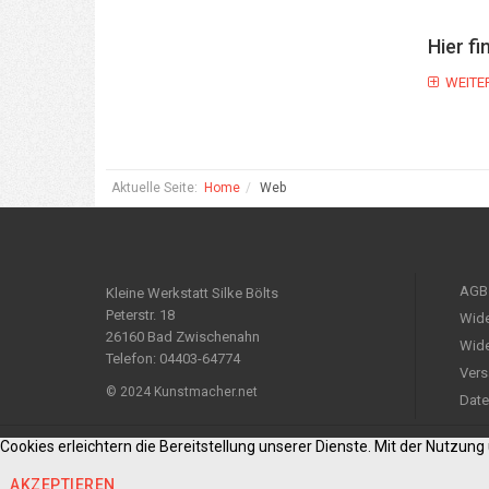
Hier fi
WEITE
Aktuelle Seite:
Home
Web
AGB
Kleine Werkstatt Silke Bölts
Peterstr. 18
Wide
26160 Bad Zwischenahn
Wide
Telefon: 04403-64774
Vers
© 2024 Kunstmacher.net
Date
Cookies erleichtern die Bereitstellung unserer Dienste. Mit der Nutzun
AKZEPTIEREN