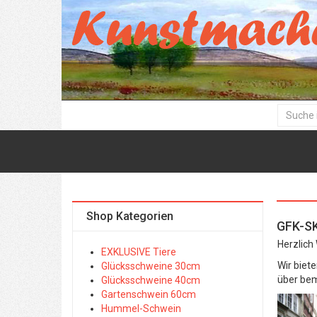
Shop Kategorien
GFK-S
Herzlich
EXKLUSIVE Tiere
Wir biet
Glücksschweine 30cm
über bem
Glücksschweine 40cm
Gartenschwein 60cm
Hummel-Schwein