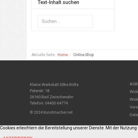
Text-Inhalt suchen
Suchen
...
Aktuelle Seite:
Home
Online-Shop
AGB
Kleine Werkstatt Silke Bölts
Peterstr. 18
Wide
26160 Bad Zwischenahn
Wide
Telefon: 04403-64774
Vers
© 2024 Kunstmacher.net
Date
Cookies erleichtern die Bereitstellung unserer Dienste. Mit der Nutzun