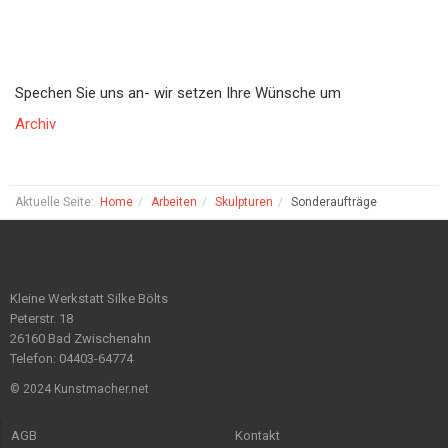
Spechen Sie uns an- wir setzen Ihre Wünsche um
Archiv
Aktuelle Seite:
Home
Arbeiten
Skulpturen
Sonderaufträge
Kleine Werkstatt Silke Bölts
Peterstr. 18
26160 Bad Zwischenahn
Telefon: 04403-64774
© 2024 Kunstmacher.net
AGB
Kontakt