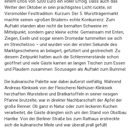
einem Erlös von 5200 Euro ein voller Erfolg. Dass auch das
Wetter den Oktober in sein prächtigstes Licht rückte, ist
Versmolder Festtradition. Kurzum: Der 5. Wurstträgermarkt
machte seinen »großen Brüdern« echte Konkurrenz. Zum
Auftakt standen aber nicht die bemalten Schweine im
Mittelpunkt, sondern ganz kleine echte. Gemeinsam mit Enten,
Ziegen, Eseln und sogar einem Dromedar tummelten sie sich
im Streichelzoo – und wurden von der ersten Sekunde des
Marktgeschehens an belagert, gefüttert und gestreichelt. Zu
diesem Zeitpunkt hatten auch die Schlemmerstände schon
geöffnet und viele Gäste kamen an langen Tischen zum Essen
und Plaudern zusammen. Sozusagen als Auftakt zum Bummel.
Die kulinarische Palette war dabei äußerst vielfältig. Während
Andreas Klinksiek von der Fleischerei Niehüser-Klinksiek
herzhaften Wurstebrei und Bratkartoffeln in seiner riesigen
Pfanne brutzelte, war in direkter Nachbarschaft der Apfel der
große Renner. Ob ganz in Natur oder zum leckeren Kuchen
verarbeitet, die Gäste drängten sich um den Stand von Obstbau
Hantke. Von der Berliner Straße bis zum Rathaus erstreckte
sich die kulinarische Meile und war überall prall gefüllt.