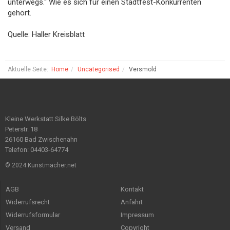
unterwegs.“ Wie es sich für einen Stadtfest-Konkurrenten
gehört.
Quelle: Haller Kreisblatt
Aktuelle Seite:
Home
Uncategorised
Versmold
Kleine Werkstatt Silke Bölts
Peterstr. 18
26160 Bad Zwischenahn
Telefon: 04403-64774
© 2024 Kunstmacher.net
AGB
Kontakt
Widerrufsrecht
Anfahrt
Widerrufsformular
Impressum
Versand
Copyright