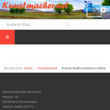
0
Aktuelle Seite:
Home
Uncategorised
Bremer Stadtmusikanten Gallery
Kleine Werkstatt Silke Bölts
Peterstr. 18
26160 Bad Zwischenahn
Telefon: 04403-64774