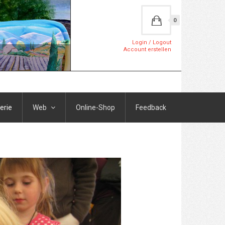
0
Login / Logout
Account erstellen
erie
Web
Online-Shop
Feedback