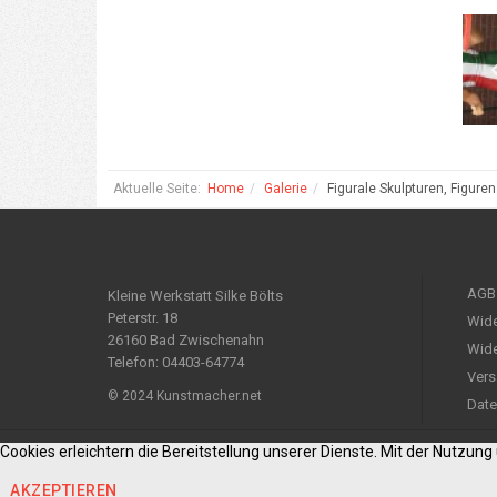
Aktuelle Seite:
Home
Galerie
Figurale Skulpturen, Figure
AGB
Kleine Werkstatt Silke Bölts
Peterstr. 18
Wide
26160 Bad Zwischenahn
Wide
Telefon: 04403-64774
Vers
© 2024 Kunstmacher.net
Date
Cookies erleichtern die Bereitstellung unserer Dienste. Mit der Nutzun
AKZEPTIEREN