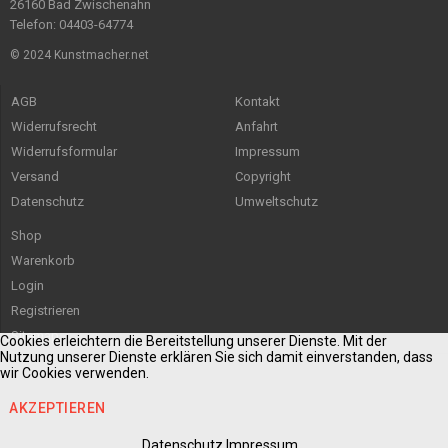
26160 Bad Zwischenahn
Telefon: 04403-64774
© 2024 Kunstmacher.net
AGB
Kontakt
Widerrufsrecht
Anfahrt
Widerrufsformular
Impressum
Versand
Copyright
Datenschutz
Umweltschutz
Shop
Warenkorb
Login
Registrieren
Sitemap
Cookies erleichtern die Bereitstellung unserer Dienste. Mit der
Nutzung unserer Dienste erklären Sie sich damit einverstanden, dass
wir Cookies verwenden.
AKZEPTIEREN
Datenschutz
Impressum