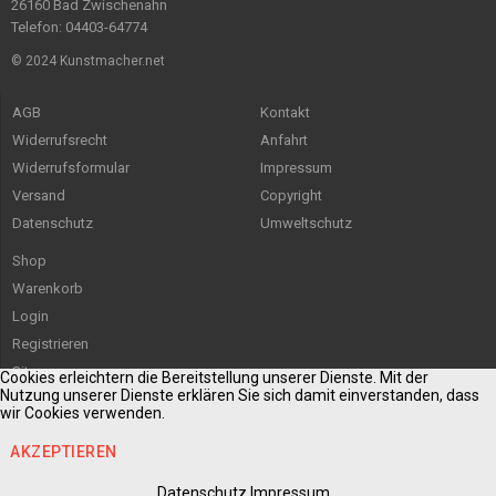
26160 Bad Zwischenahn
Telefon: 04403-64774
© 2024 Kunstmacher.net
AGB
Kontakt
Widerrufsrecht
Anfahrt
Widerrufsformular
Impressum
Versand
Copyright
Datenschutz
Umweltschutz
Shop
Warenkorb
Login
Registrieren
Sitemap
Cookies erleichtern die Bereitstellung unserer Dienste. Mit der
Nutzung unserer Dienste erklären Sie sich damit einverstanden, dass
wir Cookies verwenden.
AKZEPTIEREN
Datenschutz
Impressum