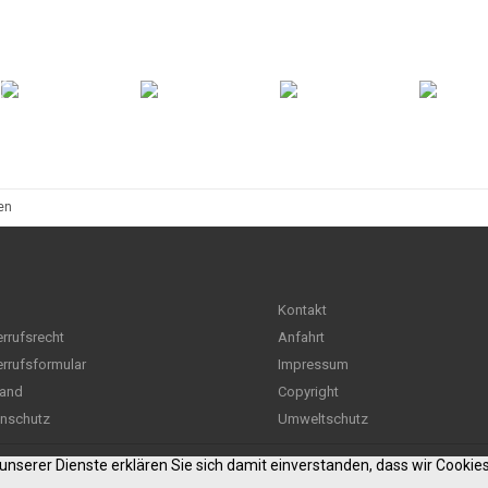
en
Kontakt
rrufsrecht
Anfahrt
rrufsformular
Impressum
and
Copyright
nschutz
Umweltschutz
g unserer Dienste erklären Sie sich damit einverstanden, dass wir Cooki