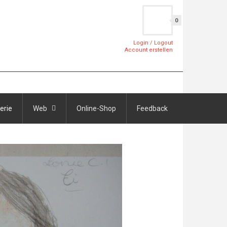
0
Login / Logout
Account erstellen
erie
Web
Online-Shop
Feedback