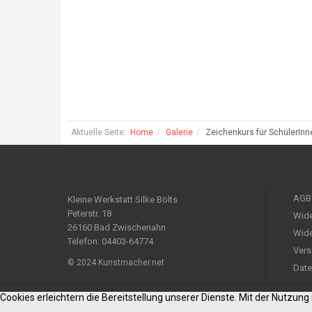
Aktuelle Seite:
Home
Galerie
Zeichenkurs für SchülerInn
AGB
Kleine Werkstatt Silke Bölts
Peterstr. 18
Wide
26160 Bad Zwischenahn
Wide
Telefon: 04403-64774
Vers
© 2024 Kunstmacher.net
Date
Cookies erleichtern die Bereitstellung unserer Dienste. Mit der Nutzun