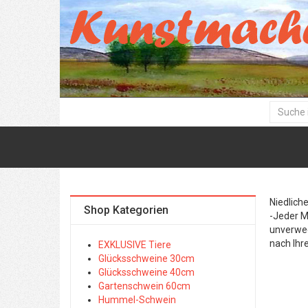
Niedlich
Shop Kategorien
-Jeder M
unverwec
nach Ihr
EXKLUSIVE Tiere
Glücksschweine 30cm
Glücksschweine 40cm
Gartenschwein 60cm
Hummel-Schwein