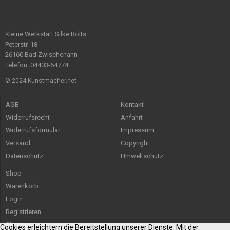
Kleine Werkstatt Silke Bölts
Peterstr. 18
26160 Bad Zwischenahn
Telefon: 04403-64774
© 2024 Kunstmacher.net
AGB
Kontakt
Widerrufsrecht
Anfahrt
Widerrufsformular
Impressum
Versand
Copyright
Datenschutz
Umweltschutz
Shop
Warenkorb
Login
Registrieren
Sitemap
Cookies erleichtern die Bereitstellung unserer Dienste. Mit der