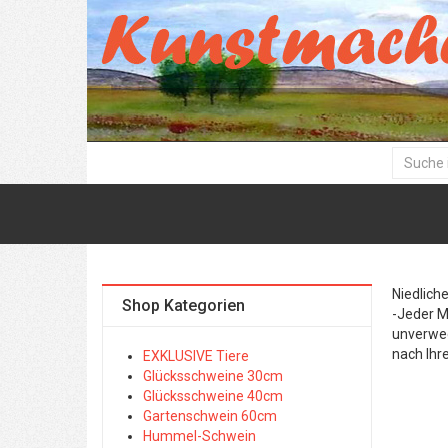
Niedlich
Shop Kategorien
-Jeder M
unverwec
nach Ihr
EXKLUSIVE Tiere
Glücksschweine 30cm
Glücksschweine 40cm
Gartenschwein 60cm
Hummel-Schwein