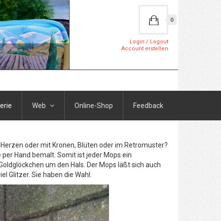
0
Login / Logout
Account erstellen
erie
Web
Online-Shop
Feedback
it Herzen oder mit Kronen, Blüten oder im Retromuster?
per Hand bemalt. Somit ist jeder Mops ein
m Goldglöckchen um den Hals. Der Mops läßt sich auch
l Glitzer. Sie haben die Wahl.