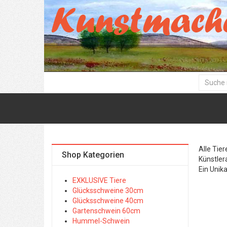
Alle Tie
Shop Kategorien
Künstler
Ein Unik
EXKLUSIVE Tiere
Glücksschweine 30cm
Glücksschweine 40cm
Gartenschwein 60cm
Hummel-Schwein