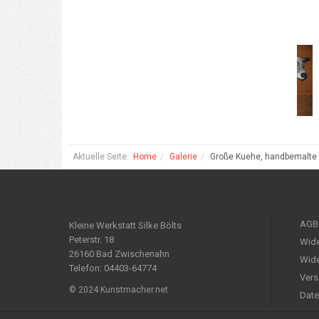
Aktuelle Seite:
Home
Galerie
Große Kuehe, handbemalte
AGB
Kleine Werkstatt Silke Bölts
Peterstr. 18
Wide
26160 Bad Zwischenahn
Wide
Telefon: 04403-64774
Vers
© 2024 Kunstmacher.net
Date