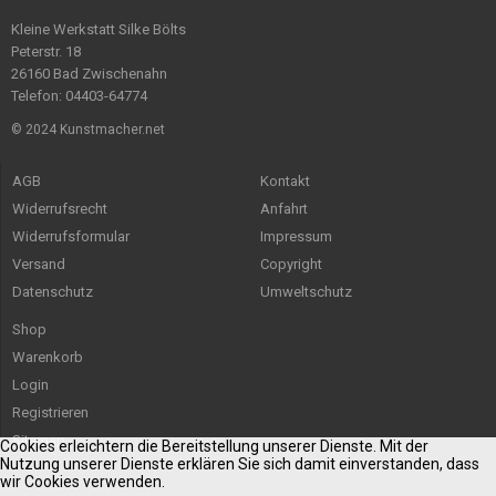
Kleine Werkstatt Silke Bölts
Peterstr. 18
26160 Bad Zwischenahn
Telefon: 04403-64774
© 2024 Kunstmacher.net
AGB
Kontakt
Widerrufsrecht
Anfahrt
Widerrufsformular
Impressum
Versand
Copyright
Datenschutz
Umweltschutz
Shop
Warenkorb
Login
Registrieren
Sitemap
Cookies erleichtern die Bereitstellung unserer Dienste. Mit der
Nutzung unserer Dienste erklären Sie sich damit einverstanden, dass
wir Cookies verwenden.