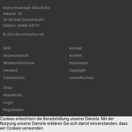
Kleine Werkstatt Silke Bölts
Peterstr. 18
26160 Bad Zwischenahn
Telefon: 04403-64774
© 2024 Kunstmacher.net
AGB
Kontakt
Widerrufsrecht
Anfahrt
Widerrufsformular
Impressum
Versand
Copyright
Datenschutz
Umweltschutz
Shop
Warenkorb
Login
Registrieren
Sitemap
Cookies erleichtern die Bereitstellung unserer Dienste. Mit der
Nutzung unserer Dienste erklären Sie sich damit einverstanden, dass
wir Cookies verwenden.