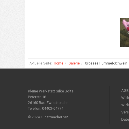
Aktuelle Seite:
Home
Galerie
Grosses Hummel-Schwein
AGB
Kleine Werkstatt Silke Bölts
Peterstr. 18
Wide
26160 Bad Zwischenahn
Wide
Telefon: 04403-64774
Vers
© 2024 Kunstmacher.net
Date