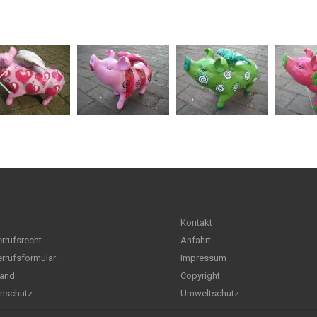
Kontakt
rrufsrecht
Anfahrt
rrufsformular
Impressum
and
Copyright
nschutz
Umweltschutz