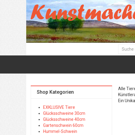
Alle Tie
Shop Kategorien
Künstler
Ein Unik
EXKLUSIVE Tiere
Glücksschweine 30cm
Glücksschweine 40cm
Gartenschwein 60cm
Hummel-Schwein