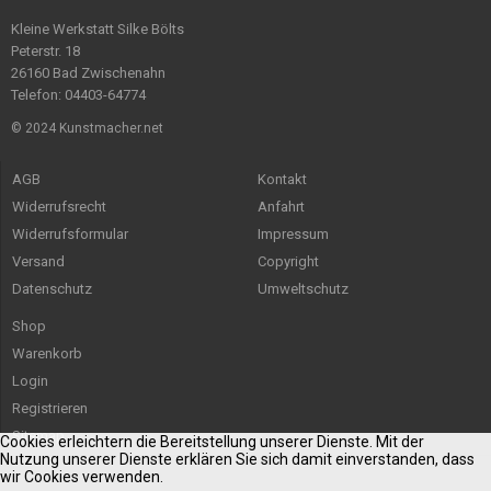
Kleine Werkstatt Silke Bölts
Peterstr. 18
26160 Bad Zwischenahn
Telefon: 04403-64774
© 2024 Kunstmacher.net
AGB
Kontakt
Widerrufsrecht
Anfahrt
Widerrufsformular
Impressum
Versand
Copyright
Datenschutz
Umweltschutz
Shop
Warenkorb
Login
Registrieren
Sitemap
Cookies erleichtern die Bereitstellung unserer Dienste. Mit der
Nutzung unserer Dienste erklären Sie sich damit einverstanden, dass
wir Cookies verwenden.