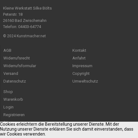
Kleine Werkstatt Silke Bölts
Peterstr. 18
26160 Bad Zwischenahn
Telefon: 04403-64774
© 2024 Kunstmacher.net
AGB
Kontakt
Widerrufsrecht
Anfahrt
Widerrufsformular
Impressum
Versand
Copyright
Datenschutz
Umweltschutz
Shop
Warenkorb
Login
Registrieren
Sitemap
Cookies erleichtern die Bereitstellung unserer Dienste. Mit der
Nutzung unserer Dienste erklären Sie sich damit einverstanden, dass
wir Cookies verwenden.