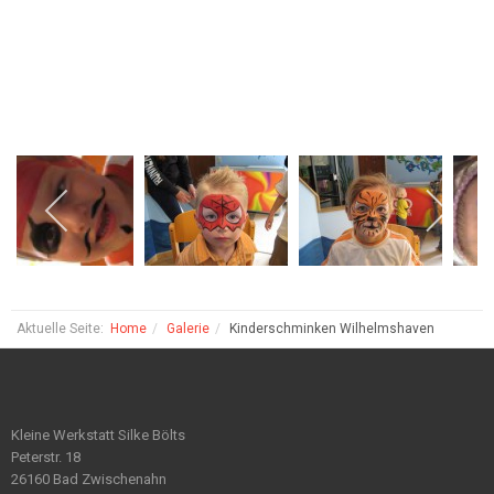
Aktuelle Seite:
Home
Galerie
Kinderschminken Wilhelmshaven
Kleine Werkstatt Silke Bölts
Peterstr. 18
26160 Bad Zwischenahn