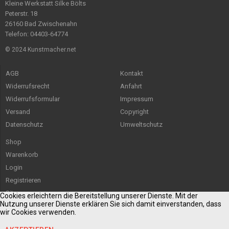
Kleine Werkstatt Silke Bölts
Peterstr. 18
26160 Bad Zwischenahn
Telefon: 04403-64774
© 2024 Kunstmacher.net
AGB
Kontakt
Widerrufsrecht
Anfahrt
Widerrufsformular
Impressum
Versand
Copyright
Datenschutz
Umweltschutz
Shop
Warenkorb
Login
Registrieren
Sitemap
Cookies erleichtern die Bereitstellung unserer Dienste. Mit der
Nutzung unserer Dienste erklären Sie sich damit einverstanden, dass
wir Cookies verwenden.