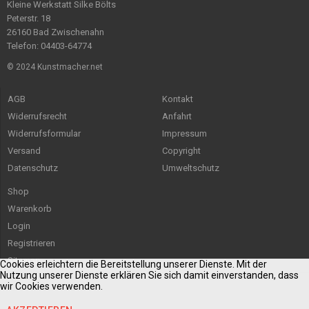
Kleine Werkstatt Silke Bölts
Peterstr. 18
26160 Bad Zwischenahn
Telefon: 04403-64774
© 2024 Kunstmacher.net
AGB
Kontakt
Widerrufsrecht
Anfahrt
Widerrufsformular
Impressum
Versand
Copyright
Datenschutz
Umweltschutz
Shop
Warenkorb
Login
Registrieren
Sitemap
Cookies erleichtern die Bereitstellung unserer Dienste. Mit der
Nutzung unserer Dienste erklären Sie sich damit einverstanden, dass
wir Cookies verwenden.