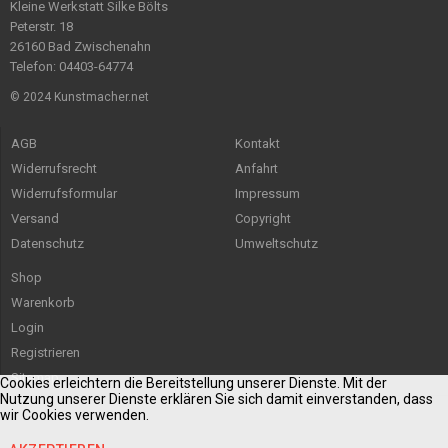
Kleine Werkstatt Silke Bölts
Peterstr. 18
26160 Bad Zwischenahn
Telefon: 04403-64774
© 2024 Kunstmacher.net
AGB
Kontakt
Widerrufsrecht
Anfahrt
Widerrufsformular
Impressum
Versand
Copyright
Datenschutz
Umweltschutz
Shop
Warenkorb
Login
Registrieren
Sitemap
Cookies erleichtern die Bereitstellung unserer Dienste. Mit der
Nutzung unserer Dienste erklären Sie sich damit einverstanden, dass
wir Cookies verwenden.