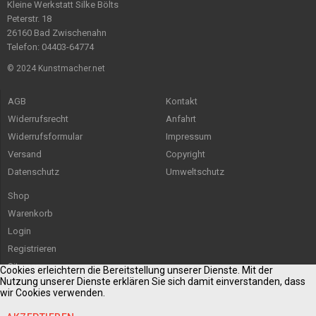
Kleine Werkstatt Silke Bölts
Peterstr. 18
26160 Bad Zwischenahn
Telefon: 04403-64774
© 2024 Kunstmacher.net
AGB
Kontakt
Widerrufsrecht
Anfahrt
Widerrufsformular
Impressum
Versand
Copyright
Datenschutz
Umweltschutz
Shop
Warenkorb
Login
Registrieren
Sitemap
Cookies erleichtern die Bereitstellung unserer Dienste. Mit der
Nutzung unserer Dienste erklären Sie sich damit einverstanden, dass
wir Cookies verwenden.