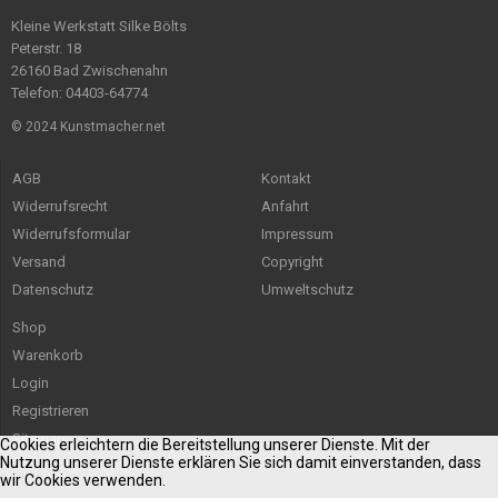
Kleine Werkstatt Silke Bölts
Peterstr. 18
26160 Bad Zwischenahn
Telefon: 04403-64774
© 2024 Kunstmacher.net
AGB
Kontakt
Widerrufsrecht
Anfahrt
Widerrufsformular
Impressum
Versand
Copyright
Datenschutz
Umweltschutz
Shop
Warenkorb
Login
Registrieren
Sitemap
Cookies erleichtern die Bereitstellung unserer Dienste. Mit der
Nutzung unserer Dienste erklären Sie sich damit einverstanden, dass
wir Cookies verwenden.