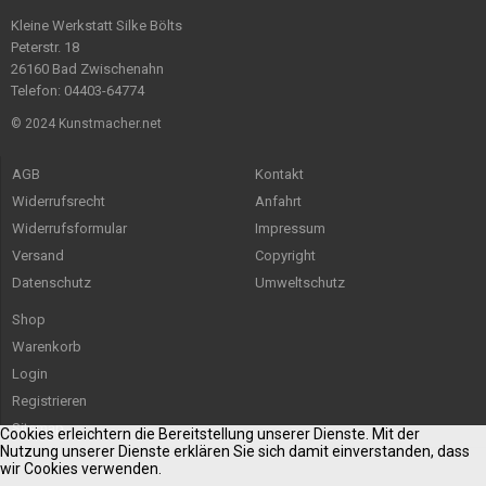
Kleine Werkstatt Silke Bölts
Peterstr. 18
26160 Bad Zwischenahn
Telefon: 04403-64774
© 2024 Kunstmacher.net
AGB
Kontakt
Widerrufsrecht
Anfahrt
Widerrufsformular
Impressum
Versand
Copyright
Datenschutz
Umweltschutz
Shop
Warenkorb
Login
Registrieren
Sitemap
Cookies erleichtern die Bereitstellung unserer Dienste. Mit der
Nutzung unserer Dienste erklären Sie sich damit einverstanden, dass
wir Cookies verwenden.