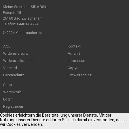
Kleine Werkstatt Silke Bölts
Peterstr. 18
26160 Bad Zwischenahn
Telefon: 04403-64774
© 2024 Kunstmacher.net
AGB
Kontakt
Widerrufsrecht
Anfahrt
Widerrufsformular
Impressum
Versand
Copyright
Datenschutz
Umweltschutz
Shop
Warenkorb
Login
Registrieren
Sitemap
Cookies erleichtern die Bereitstellung unserer Dienste. Mit der
Nutzung unserer Dienste erklären Sie sich damit einverstanden, dass
wir Cookies verwenden.