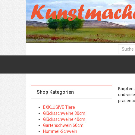
Karpfen 
Shop Kategorien
und viel
präsenti
EXKLUSIVE Tiere
Glücksschweine 30cm
Glücksschweine 40cm
Gartenschwein 60cm
Hummel-Schwein