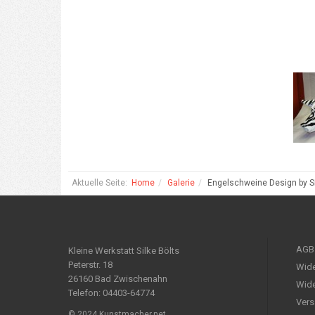
Aktuelle Seite:
Home
Galerie
Engelschweine Design by Si
AGB
Kleine Werkstatt Silke Bölts
Peterstr. 18
Wide
26160 Bad Zwischenahn
Wide
Telefon: 04403-64774
Vers
© 2024 Kunstmacher.net