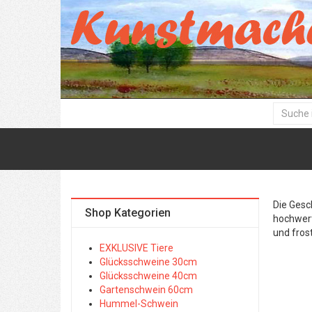
Die Gesc
Shop Kategorien
hochwert
und frost
EXKLUSIVE Tiere
Glücksschweine 30cm
Glücksschweine 40cm
Gartenschwein 60cm
Hummel-Schwein