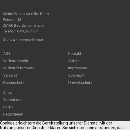
Kleine Werkstatt Silke Bölts
Peterstr. 18
26160 Bad Zwischenahn
Telefon: 04403-64774
© 2024 Kunstmacher.net
AGB
Kontakt
Widerrufsrecht
Anfahrt
Widerrufsformular
Impressum
Versand
Copyright
Datenschutz
Umweltschutz
Shop
Warenkorb
Login
Registrieren
Sitemap
Cookies erleichtern die Bereitstellung unserer Dienste. Mit der
Nutzung unserer Dienste erklären Sie sich damit einverstanden, dass