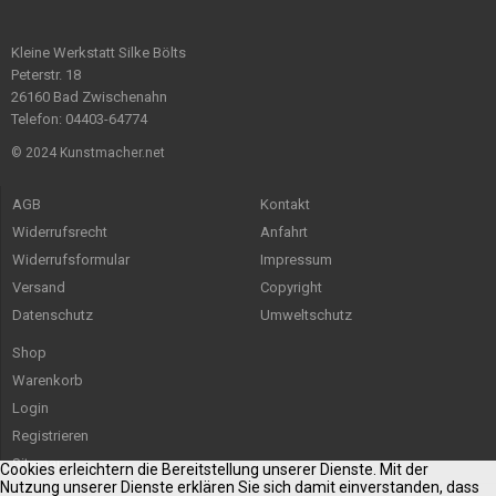
Kleine Werkstatt Silke Bölts
Peterstr. 18
26160 Bad Zwischenahn
Telefon: 04403-64774
© 2024 Kunstmacher.net
AGB
Kontakt
Widerrufsrecht
Anfahrt
Widerrufsformular
Impressum
Versand
Copyright
Datenschutz
Umweltschutz
Shop
Warenkorb
Login
Registrieren
Sitemap
Cookies erleichtern die Bereitstellung unserer Dienste. Mit der
Nutzung unserer Dienste erklären Sie sich damit einverstanden, dass