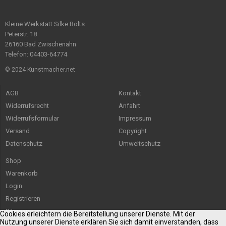
Kleine Werkstatt Silke Bölts
Peterstr. 18
26160 Bad Zwischenahn
Telefon: 04403-64774
© 2024 Kunstmacher.net
AGB
Kontakt
Widerrufsrecht
Anfahrt
Widerrufsformular
Impressum
Versand
Copyright
Datenschutz
Umweltschutz
Shop
Warenkorb
Login
Registrieren
Sitemap
Cookies erleichtern die Bereitstellung unserer Dienste. Mit der
Nutzung unserer Dienste erklären Sie sich damit einverstanden, dass