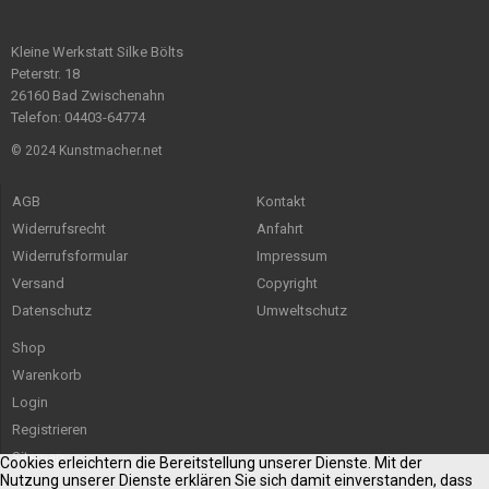
Kleine Werkstatt Silke Bölts
Peterstr. 18
26160 Bad Zwischenahn
Telefon: 04403-64774
© 2024 Kunstmacher.net
AGB
Kontakt
Widerrufsrecht
Anfahrt
Widerrufsformular
Impressum
Versand
Copyright
Datenschutz
Umweltschutz
Shop
Warenkorb
Login
Registrieren
Sitemap
Cookies erleichtern die Bereitstellung unserer Dienste. Mit der
Nutzung unserer Dienste erklären Sie sich damit einverstanden, dass