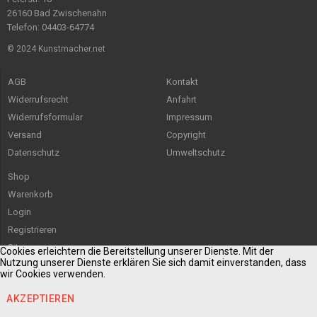
26160 Bad Zwischenahn
Telefon: 04403-64774
© 2024 Kunstmacher.net
AGB
Kontakt
Widerrufsrecht
Anfahrt
Widerrufsformular
Impressum
Versand
Copyright
Datenschutz
Umweltschutz
Shop
Warenkorb
Login
Registrieren
Sitemap
Cookies erleichtern die Bereitstellung unserer Dienste. Mit der
Nutzung unserer Dienste erklären Sie sich damit einverstanden, dass
wir Cookies verwenden.
AKZEPTIEREN