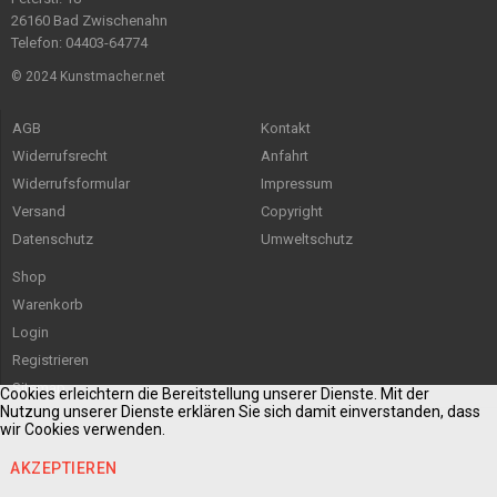
26160 Bad Zwischenahn
Telefon: 04403-64774
© 2024 Kunstmacher.net
AGB
Kontakt
Widerrufsrecht
Anfahrt
Widerrufsformular
Impressum
Versand
Copyright
Datenschutz
Umweltschutz
Shop
Warenkorb
Login
Registrieren
Sitemap
Cookies erleichtern die Bereitstellung unserer Dienste. Mit der
Nutzung unserer Dienste erklären Sie sich damit einverstanden, dass
wir Cookies verwenden.
AKZEPTIEREN