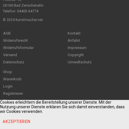
26160 Bad Zwischenahn
Telefon: 04403-64774
© 2024 Kunstmacher.net
AGB
Kontakt
Widerrufsrecht
Anfahrt
Widerrufsformular
Impressum
Versand
Copyright
Datenschutz
Umweltschutz
Shop
Warenkorb
Login
Registrieren
Sitemap
Cookies erleichtern die Bereitstellung unserer Dienste. Mit der
Nutzung unserer Dienste erklären Sie sich damit einverstanden, dass
wir Cookies verwenden.
AKZEPTIEREN