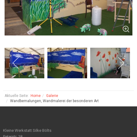
Aktuelle Seite:
Home
Galerie
Wandbemalungen, Wandmalerei der besonderen Art
Kleine Werkstatt Silke Bölts
Peterstr. 18