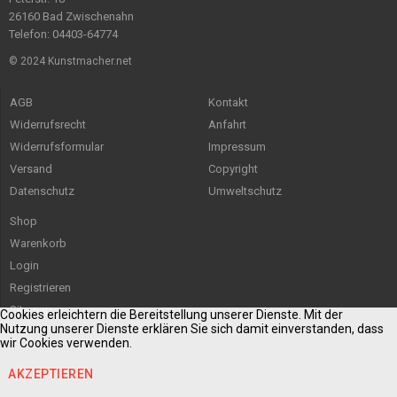
26160 Bad Zwischenahn
Telefon: 04403-64774
© 2024 Kunstmacher.net
AGB
Kontakt
Widerrufsrecht
Anfahrt
Widerrufsformular
Impressum
Versand
Copyright
Datenschutz
Umweltschutz
Shop
Warenkorb
Login
Registrieren
Sitemap
Cookies erleichtern die Bereitstellung unserer Dienste. Mit der
Nutzung unserer Dienste erklären Sie sich damit einverstanden, dass
wir Cookies verwenden.
AKZEPTIEREN