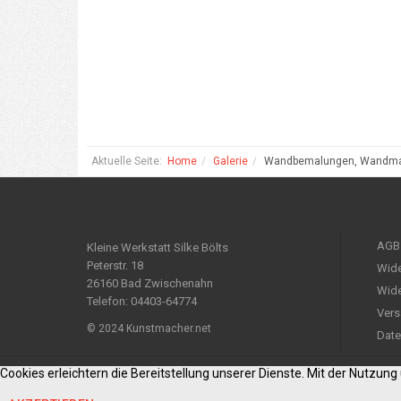
Aktuelle Seite:
Home
Galerie
Wandbemalungen, Wandmale
AGB
Kleine Werkstatt Silke Bölts
Peterstr. 18
Wide
26160 Bad Zwischenahn
Wide
Telefon: 04403-64774
Vers
© 2024 Kunstmacher.net
Date
Cookies erleichtern die Bereitstellung unserer Dienste. Mit der Nutzun