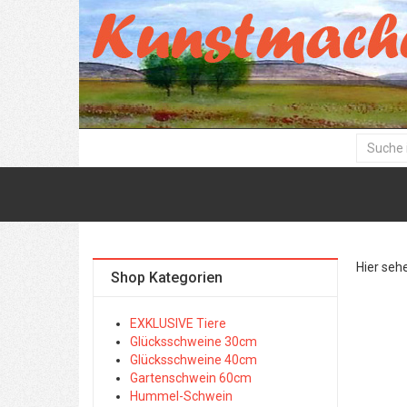
Hier seh
Shop Kategorien
EXKLUSIVE Tiere
Glücksschweine 30cm
Glücksschweine 40cm
Gartenschwein 60cm
Hummel-Schwein