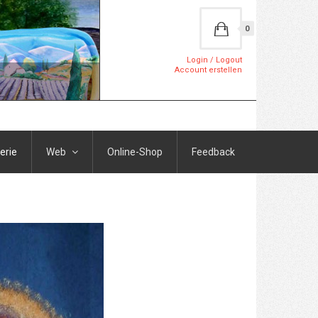
0
Login / Logout
Account erstellen
erie
Web
Online-Shop
Feedback