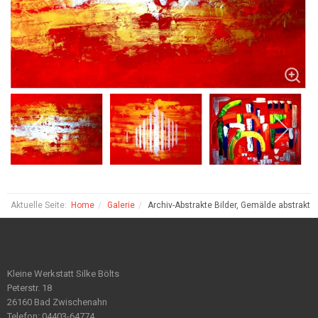
Aktuelle Seite:
Home
Galerie
Archiv-Abstrakte Bilder, Gemälde abstrakt
Kleine Werkstatt Silke Bölts
Peterstr. 18
26160 Bad Zwischenahn
Telefon: 04403-64774