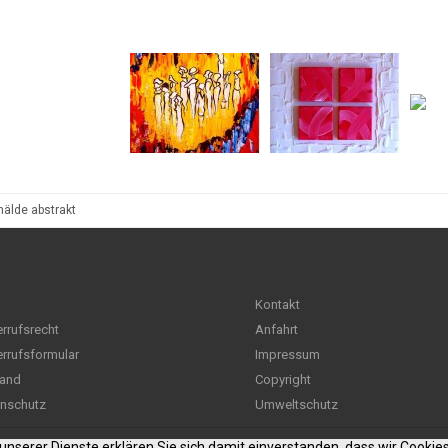
mälde abstrakt
Kontakt
rrufsrecht
Anfahrt
rrufsformular
Impressum
and
Copyright
nschutz
Umweltschutz
g unserer Dienste erklären Sie sich damit einverstanden, dass wir Cooki