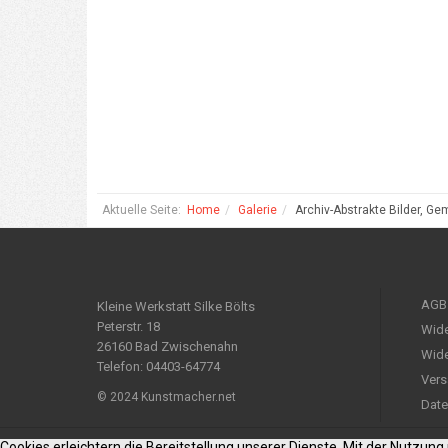
Aktuelle Seite:
Home
Galerie
Archiv-Abstrakte Bilder, Ge
AGB
Kleine Werkstatt Silke Bölts
Peterstr. 18
Wide
26160 Bad Zwischenahn
Wide
Telefon: 04403-64774
Vers
© 2024 Kunstmacher.net
Date
Cookies erleichtern die Bereitstellung unserer Dienste. Mit der Nutzun