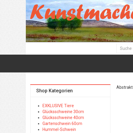
Abstrakte
Shop Kategorien
EXKLUSIVE Tiere
Glücksschweine 30cm
Glücksschweine 40cm
Gartenschwein 60cm
Hummel-Schwein