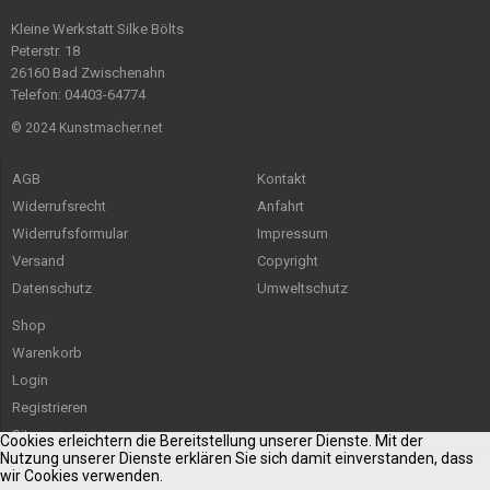
Kleine Werkstatt Silke Bölts
Peterstr. 18
26160 Bad Zwischenahn
Telefon: 04403-64774
© 2024 Kunstmacher.net
AGB
Kontakt
Widerrufsrecht
Anfahrt
Widerrufsformular
Impressum
Versand
Copyright
Datenschutz
Umweltschutz
Shop
Warenkorb
Login
Registrieren
Sitemap
Cookies erleichtern die Bereitstellung unserer Dienste. Mit der
Nutzung unserer Dienste erklären Sie sich damit einverstanden, dass
wir Cookies verwenden.