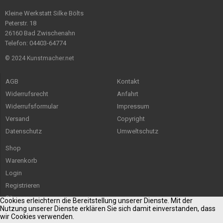
Kleine Werkstatt Silke Bölts
Peterstr. 18
26160 Bad Zwischenahn
Telefon: 04403-64774
© 2024 Kunstmacher.net
AGB
Kontakt
Widerrufsrecht
Anfahrt
Widerrufsformular
Impressum
Versand
Copyright
Datenschutz
Umweltschutz
Shop
Warenkorb
Login
Registrieren
Sitemap
Cookies erleichtern die Bereitstellung unserer Dienste. Mit der
Nutzung unserer Dienste erklären Sie sich damit einverstanden, dass
wir Cookies verwenden.