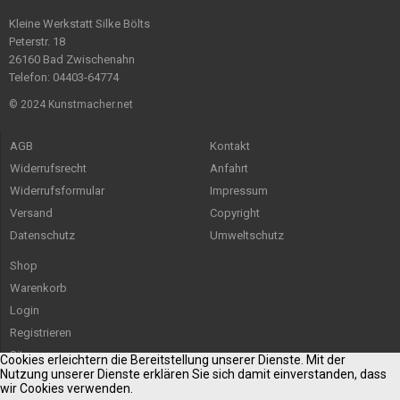
Kleine Werkstatt Silke Bölts
Peterstr. 18
26160 Bad Zwischenahn
Telefon: 04403-64774
© 2024 Kunstmacher.net
AGB
Kontakt
Widerrufsrecht
Anfahrt
Widerrufsformular
Impressum
Versand
Copyright
Datenschutz
Umweltschutz
Shop
Warenkorb
Login
Registrieren
Sitemap
Cookies erleichtern die Bereitstellung unserer Dienste. Mit der
Nutzung unserer Dienste erklären Sie sich damit einverstanden, dass
wir Cookies verwenden.