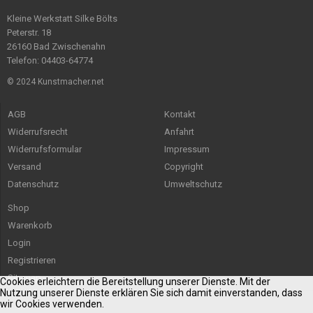
Kleine Werkstatt Silke Bölts
Peterstr. 18
26160 Bad Zwischenahn
Telefon: 04403-64774
© 2024 Kunstmacher.net
AGB
Kontakt
Widerrufsrecht
Anfahrt
Widerrufsformular
Impressum
Versand
Copyright
Datenschutz
Umweltschutz
Shop
Warenkorb
Login
Registrieren
Sitemap
Cookies erleichtern die Bereitstellung unserer Dienste. Mit der
Nutzung unserer Dienste erklären Sie sich damit einverstanden, dass
wir Cookies verwenden.