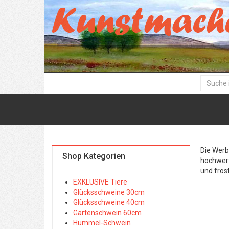
Die Werb
Shop Kategorien
hochwert
und frost
EXKLUSIVE Tiere
Glücksschweine 30cm
Glücksschweine 40cm
Gartenschwein 60cm
Hummel-Schwein