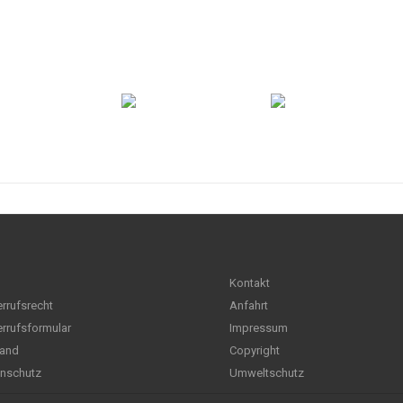
Kontakt
rrufsrecht
Anfahrt
rrufsformular
Impressum
and
Copyright
nschutz
Umweltschutz