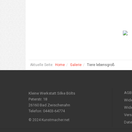
Aktuelle Seite:
Home
Galerie
Tiere lebensgroß
AGB
Kleine Werkstatt Silke Bölts
Peterstr. 18
Wide
26160 Bad Zwischenahn
Wide
Telefon: 04403-64774
Vers
© 2024 Kunstmacher.net
Date